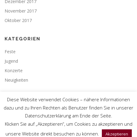
Dezember 2017
November 2017
Oktober 2017
KATEGORIEN
Feste
Jugend
Konzerte
Neuigkeiten
Diese Website verwendet Cookies – nähere Informationen
dazu und zu Ihren Rechten als Benutzer finden Sie in unserer
Datenschutzerklärung am Ende der Seite.
Copyright © 1978 – 2026 ASG Teningen
Klicken Sie auf „Akzeptieren“, um Cookies zu akzeptieren und
Webdesign by
Christof Torres
unsere Website direkt besuchen zu können.
Akzeptieren
Vereinsintern
Datenschutzerklärung
Impressum