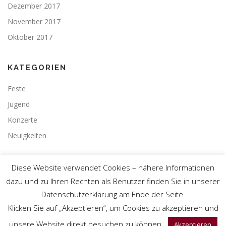
Dezember 2017
November 2017
Oktober 2017
KATEGORIEN
Feste
Jugend
Konzerte
Neuigkeiten
Diese Website verwendet Cookies – nähere Informationen
dazu und zu Ihren Rechten als Benutzer finden Sie in unserer
Datenschutzerklärung am Ende der Seite.
Copyright © 1978 – 2026 ASG Teningen
Klicken Sie auf „Akzeptieren“, um Cookies zu akzeptieren und
Webdesign by
Christof Torres
unsere Website direkt besuchen zu können.
Akzeptieren