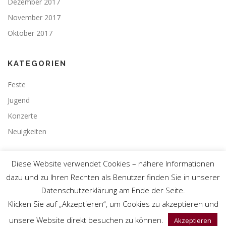
Dezember 2017
November 2017
Oktober 2017
KATEGORIEN
Feste
Jugend
Konzerte
Neuigkeiten
Diese Website verwendet Cookies – nähere Informationen
dazu und zu Ihren Rechten als Benutzer finden Sie in unserer
Datenschutzerklärung am Ende der Seite.
Copyright © 1978 – 2026 ASG Teningen
Klicken Sie auf „Akzeptieren“, um Cookies zu akzeptieren und
Webdesign by
Christof Torres
unsere Website direkt besuchen zu können.
Akzeptieren
Vereinsintern
Datenschutzerklärung
Impressum