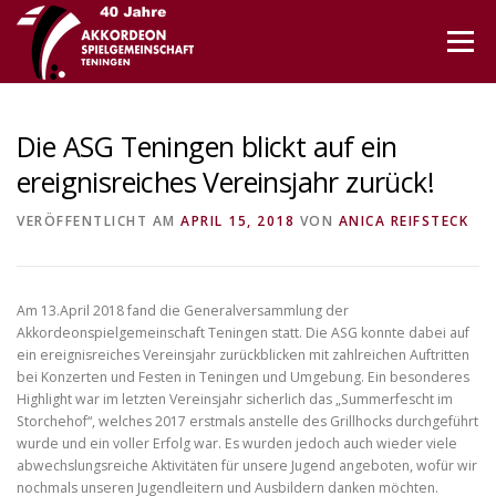
Direkt
zum
Menü
Inhalt
Die ASG Teningen blickt auf ein
ereignisreiches Vereinsjahr zurück!
VERÖFFENTLICHT AM
APRIL 15, 2018
VON
ANICA REIFSTECK
Am 13.April 2018 fand die Generalversammlung der
Akkordeonspielgemeinschaft Teningen statt. Die ASG konnte dabei auf
ein ereignisreiches Vereinsjahr zurückblicken mit zahlreichen Auftritten
bei Konzerten und Festen in Teningen und Umgebung. Ein besonderes
Highlight war im letzten Vereinsjahr sicherlich das „Summerfescht im
Storchehof“, welches 2017 erstmals anstelle des Grillhocks durchgeführt
wurde und ein voller Erfolg war. Es wurden jedoch auch wieder viele
abwechslungsreiche Aktivitäten für unsere Jugend angeboten, wofür wir
nochmals unseren Jugendleitern und Ausbildern danken möchten.